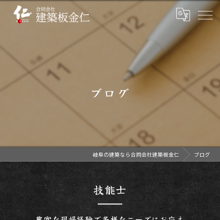
ブログ
岐阜の建築なら合同会社建築板金仁
ブログ
技能士
豊富な現場経験で多様なニーズにお応え