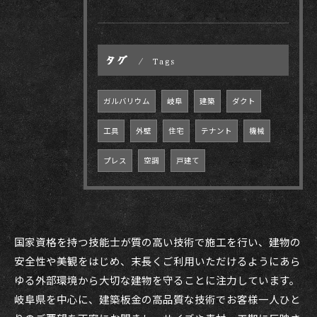
タグ
Tags
ガルバリウム
岐阜
建築
ダクト
工具
外壁
住宅
テナント
機械
プレス
空調
戸建て
国家資格を持つ技能士が質の高い技術で施工を行い、建物の
安全性や美観をはじめ、末長くご利用いただけるようにあら
ゆる外部環境から大切な建物を守ることに注力しています。
岐阜県を中心に、建築板金の高品質な技術でお客様一人ひと